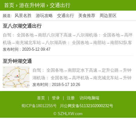
首页
›
游在升钟湖
›
交通出行
风景名胜
游玩攻略
交通出行
美食推荐
周边景区
频道:
至八尔湖交通出行
自驾： 全国各地→南部八尔湖下高速→八尔湖机场： 全国各地→高坪
机场→南充城北车站→八尔湖高铁： 全国各地→南部站→南部52队客
发布时间 : 2020-5-12 09:47
运站→八尔湖客车：
至升钟湖交通
自驾： 全国各地→南部定水下高速→定升公路→升钟
湖机场： 全国各地→高坪机场→南充城北车站→升钟
发布时间 : 2018-5-17 10:26
湖高铁： 全国各地→南部站→南部城西客运站→升钟
湖客车： 1、重庆市：菜园坝车站→升钟镇→升钟湖
首页
|
登录
|
注册
访问电脑端
2、成都 ...
蜀ICP备18012255号
川公网安备51132102000232号
© SZHLXW.com